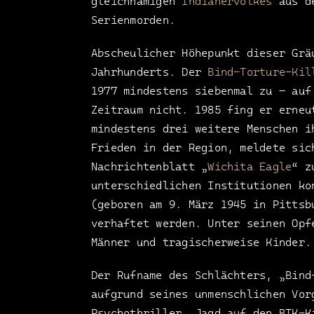
gleichnamigen
Indianervolkes
aus de
Serienmorden.
Abscheulicher Höhepunkt dieser Grä
Jahrhunderts. Der
Bind-Torture-Kil
1977 mindestens siebenmal zu – auf
Zeitraum nicht. 1985 fing er erneu
mindestens drei weitere Menschen i
Frieden in der Region, meldete sic
Nachrichtenblatt „
Wichita Eagle
“ z
unterschiedlichen Institutionen k
(geboren am 9. März 1945 in Pittsb
verhaftet werden. Unter seinen Opf
Männer und tragischerweise Kinder.
Der Rufname des Schlächters, „Bind
aufgrund seines unmenschlichen Vor
Psychothriller „Jagd auf den BTK-K