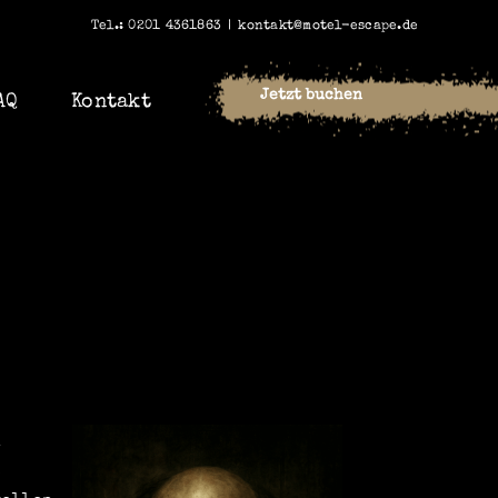
Tel.: 0201 4361863
|
kontakt@motel-escape.de
Jetzt buchen
AQ
Kontakt
t
s