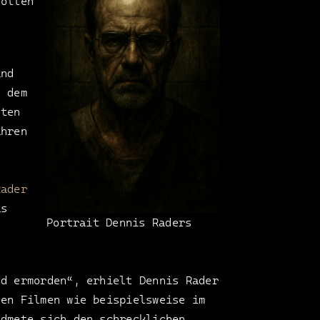
vollen
.
und
n dem
sten
ahren
Rader
as
Portrait Dennis Raders
nd ermorden“, erhielt Dennis Rader
hen Filmen wie beispielsweise im
idmete sich den schrecklichen