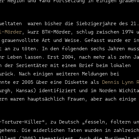
r Region und fand Fortsetzung in einigen grauen
ueltaten waren bisher die Siebzigerjahre des 21
l-Mörder
, kurz BTK-Mörder, schlug zwischen 1974 
 grauenvollste Art und Weise. Gefasst wurde er i
t an zu töten. In den folgenden sechs Jahren mus
hr Leben lassen. Erst 2004, nach mehr als zehn J
h der Serientäter mit einem Brief beim lokalen
urück. Nach einigen weiteren Meldungen bei
onnte er 2005 über eine Diskette als
Dennis Lynn 
urgh, Kansas) identifiziert und im Norden Wichit
ern waren hauptsächlich Frauen, aber auch einige
-Torture-Killer“, zu Deutsch „fesseln, foltern u
gehens. Die widerlichen Taten wurden in zahlreic
iller“ (2005) thematisiert. Auch die Musikwelt w